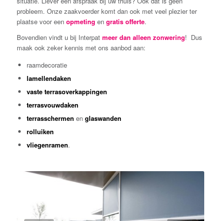
situatie. Liever een afspraak bij uw thuis? Ook dat is geen
probleem. Onze zaakvoerder komt dan ook met veel plezier ter
plaatse voor een
opmeting
en
gratis offerte
.
Bovendien vindt u bij Interpat
meer dan alleen zonwering
! Dus
maak ook zeker kennis met ons aanbod aan:
raamdecoratie
lamellendaken
vaste terrasoverkappingen
terrasvouwdaken
terrasschermen
en
glaswanden
rolluiken
vliegenramen
.