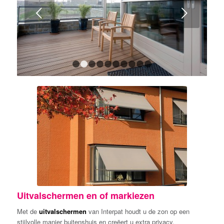
Volgende
1
2
3
4
5
6
7
8
9
10
Uitvalschermen en of markiezen
Met de
uitvalschermen
van Interpat houdt u de zon op een
stijlvolle manier buitenshuis en creëert u extra privacy.