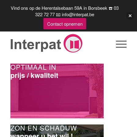
Vind ons op de Herentalsebaan 59A in Borsbeek ☎️ 03
322 72 77 📧 info@interpat.be
Contact opnemen
OPTIMAAL IN
prijs / kwaliteit
ZON EN SCHADUW
wanneer u het wil !