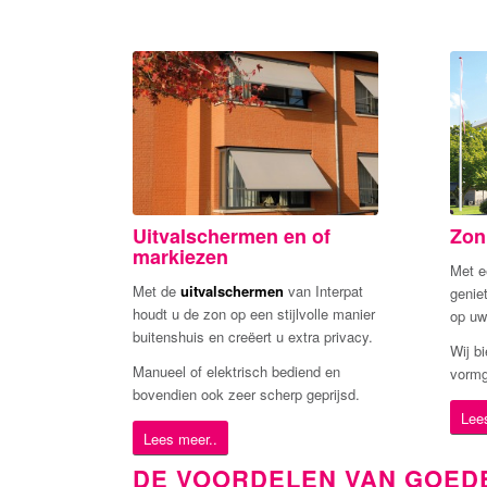
Uitvalschermen en of
Zon
markiezen
Met 
Met de
uitvalschermen
van Interpat
genie
houdt u de zon op een stijlvolle manier
op uw
buitenshuis en creëert u extra privacy.
Wij b
Manueel of elektrisch bediend en
vormg
bovendien ook zeer scherp geprijsd.
Lee
Lees meer..
DE VOORDELEN VAN GOEDE