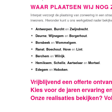
WAAR PLAATSEN WIJ NOG
Interpat verzorgt de plaatsing van zonwering in een stra
inwoners. Hieronder kunt u ons werkgebied nader bekijke
Antwerpen
,
Burcht
en
Zwijndrecht
.
Deurne
,
Wijnegem
en
Borgerhout
.
Borsbeek
en
Wommelgem
.
Ranst
,
Boechout
,
Hove
en
Lint
.
Berchem
en
Wilrijk
.
Hemiksem
,
Schelle
,
Aartselaar
en
Mortsel
.
Edegem
en
Hoboken
.
Vrijblijvend een offerte ont
Kies voor de jaren ervaring e
Onze realisaties bekijken? V