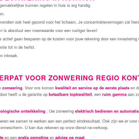
gemakkelijker kunnen regelen in huis is erg handig.
en.
bovendien ook heel gezond voor het lichaam. Je concentratievermogen zal hier
in is absoluut een meerwaarde voor een rustiger leven!
 actief gaan besparen op de kosten voor jouw rekening door een investering 
nte tot in de herfst.
n inbraak.
ERPAT VOOR ZONWERING REGIO KON
in
zonwering
. Voor ons komen
kwaliteit en service op de eerste plaats
en d
door heeft u de garantie op
betaalbare topkwaliteit
, een
ruim gamma
aan zo
nologische ontwikkeling
. Uw zonwering
elektrisch bedienen en automati
beren we samen te werken aan een perfect eindresultaat. Ook zijn we er voor o
 zonnescherm. U kan dus rekenen op onze dienst-na-verkoop.
te
en een
gratis opmeting
en
advies op maat
.