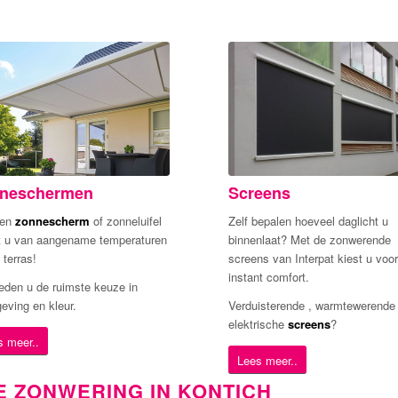
neschermen
Screens
een
zonnescherm
of zonneluifel
Zelf bepalen hoeveel daglicht u
t u van aangename temperaturen
binnenlaat? Met de zonwerende
 terras!
screens van Interpat kiest u voor
instant comfort.
ieden u de ruimste keuze in
eving en kleur.
Verduisterende , warmtewerende 
elektrische
screens
?
s meer..
Lees meer..
 ZONWERING IN KONTICH