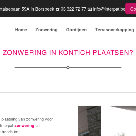
talsebaan 59A in Borsbeek ☎️ 03 322 72 77 📧 info@interpat.be
Co
Home
Zonwering
Gordijnen
Terrasoverkapping
ZONWERING IN KONTICH PLAATSEN?
 plaatsing van zonwering voor
 Interpat
zonwering
uit
 trends in: