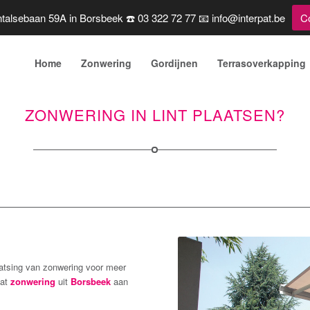
talsebaan 59A in Borsbeek ☎️ 03 322 72 77 📧 info@interpat.be
C
Home
Zonwering
Gordijnen
Terrasoverkapping
ZONWERING IN LINT PLAATSEN?
atsing van zonwering voor meer
pat
zonwering
uit
Borsbeek
aan