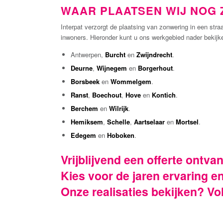
WAAR PLAATSEN WIJ NOG
Interpat verzorgt de plaatsing van zonwering in een stra
inwoners. Hieronder kunt u ons werkgebied nader bekijke
Antwerpen,
Burcht
en
Zwijndrecht
.
Deurne
,
Wijnegem
en
Borgerhout
.
Borsbeek
en
Wommelgem
.
Ranst
,
Boechout
,
Hove
en
Kontich
.
Berchem
en
Wilrijk
.
Hemiksem
,
Schelle
,
Aartselaar
en
Mortsel
.
Edegem
en
Hoboken
.
Vrijblijvend een offerte ont
Kies voor de jaren ervaring e
Onze realisaties bekijken? V