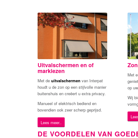
Uitvalschermen en of
Zon
markiezen
Met 
Met de
uitvalschermen
van Interpat
genie
houdt u de zon op een stijlvolle manier
op uw
buitenshuis en creëert u extra privacy.
Wij b
Manueel of elektrisch bediend en
vormg
bovendien ook zeer scherp geprijsd.
Lee
Lees meer..
DE VOORDELEN VAN GOEDE