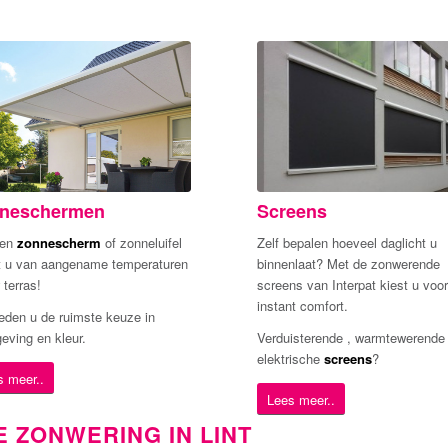
neschermen
Screens
een
zonnescherm
of zonneluifel
Zelf bepalen hoeveel daglicht u
t u van aangename temperaturen
binnenlaat? Met de zonwerende
 terras!
screens van Interpat kiest u voor
instant comfort.
ieden u de ruimste keuze in
eving en kleur.
Verduisterende , warmtewerende 
elektrische
screens
?
s meer..
Lees meer..
 ZONWERING IN LINT