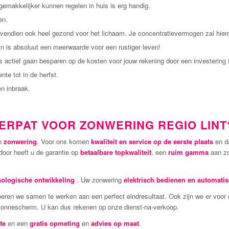
gemakkelijker kunnen regelen in huis is erg handig.
en.
bovendien ook heel gezond voor het lichaam. Je concentratievermogen zal hier
in is absoluut een meerwaarde voor een rustiger leven!
 actief gaan besparen op de kosten voor jouw rekening door een investering 
nte tot in de herfst.
n inbraak.
ERPAT VOOR ZONWERING REGIO LINT
in
zonwering
. Voor ons komen
kwaliteit en service op de eerste plaats
en d
door heeft u de garantie op
betaalbare topkwaliteit
, een
ruim gamma
aan zo
nologische ontwikkeling
. Uw zonwering
elektrisch bedienen en automati
beren we samen te werken aan een perfect eindresultaat. Ook zijn we er voor o
 zonnescherm. U kan dus rekenen op onze dienst-na-verkoop.
te
en een
gratis opmeting
en
advies op maat
.