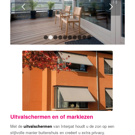
Volgende
1
2
3
4
5
6
7
8
9
10
Uitvalschermen en of markiezen
Met de
uitvalschermen
van Interpat houdt u de zon op een
stijlvolle manier buitenshuis en creëert u extra privacy.