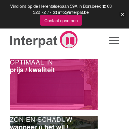
Vind ons op de Herentalsebaan 59A in Borsbeek ☎️ 03
322 72 77 📧 info@interpat.be
Contact opnemen
OPTIMAAL IN
prijs / kwaliteit
ZON EN SCHADUW
wanneer u het wil !