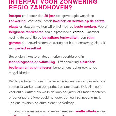
INTERPAT VOOR ZONWERING
REGIO ZANDHOVEN?
Interpat
is al meer dan
20 jaar
een gevestigde waarde in
zonwering
. Voor ons komen
kwaliteit en service op de eerste
plaats
en daarom werken wij enkel met de
beste merken.
Vooral
Belgische fabrikanten
zoals bijvoorbeeld
Verano
. Daardoor
heeft u de garantie op
betaalbare topkwaliteit
, een
ruim
gamma
aan zowel binnenzonwering als buitenzonwering als ook
een
perfect resultaat
.
Bovendien investeren deze merken voortdurend in
technologische ontwikkeling
. Uw zonwering
elektrisch
bedienen en automatiseren
behoren dus zeker ook tot de
mogelijkheden.
Verder proberen wij ons in te leven in uw wensen en proberen we
samen te werken aan een perfect eindresultaat. Ook zijn we er
voor onze klanten als we in de loop der jaren iets moet repareren
of vervangen. Bijvoorbeeld het doek van een zonnescherm. U
kan dus rekenen op onze dienst-na-verkoop.
Tot slot proberen we ook te werken met een
snelle offerte
en een