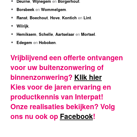
Deurne
,
Wijnegem
en
Borgerhout
.
Borsbeek
en
Wommelgem
.
Ranst
,
Boechout
,
Hove
,
Kontich
en
Lint
.
Wilrijk
.
Hemiksem
,
Schelle
,
Aartselaar
en
Mortsel
.
Edegem
en
Hoboken
.
Vrijblijvend een offerte ontvangen
voor uw buitenzonwering of
binnenzonwering?
Klik hier
Kies voor de jaren ervaring en
productkennis van Interpat!
Onze realisaties bekijken? Volg
ons nu ook op
Facebook
!