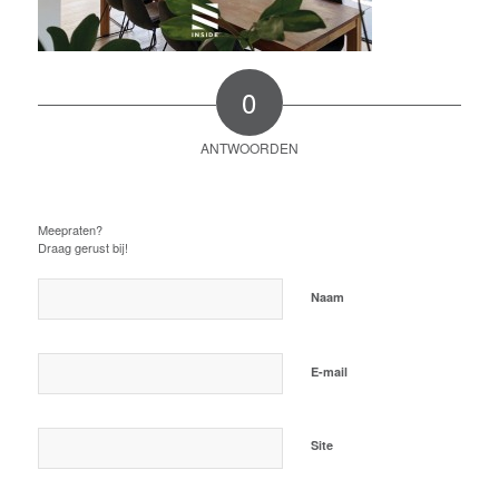
0
ANTWOORDEN
Plaats een Reactie
Meepraten?
Draag gerust bij!
*
Naam
*
E-mail
Site