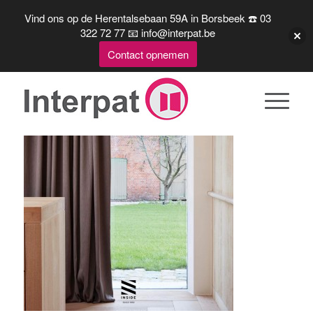
Vind ons op de Herentalsebaan 59A in Borsbeek ☎️ 03
322 72 77 📧 info@interpat.be
Contact opnemen