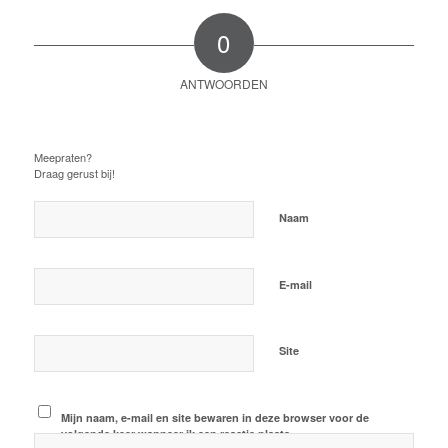
0
ANTWOORDEN
Plaats een Reactie
Meepraten?
Draag gerust bij!
*
Naam
*
E-mail
Site
Mijn naam, e-mail en site bewaren in deze browser voor de
volgende keer wanneer ik een reactie plaats.