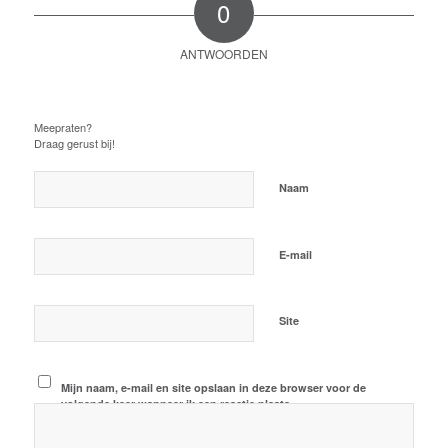
0
ANTWOORDEN
Plaats een Reactie
Meepraten?
Draag gerust bij!
*
Naam
*
E-mail
Site
Mijn naam, e-mail en site opslaan in deze browser voor de
volgende keer wanneer ik een reactie plaats.