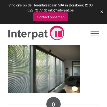
Vind ons op de Herentalsebaan 59A in Borsbeek ☎️ 03
322 72 77 📧 info@interpat.be
Contact opnemen
0