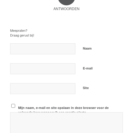
ANTWOORDEN
Plaats een Reactie
Meepraten?
Draag gerust bij!
*
Naam
*
E-mail
Site
Mijn naam, e-mail en site opslaan in deze browser voor de
volgende keer wanneer ik een reactie plaats.