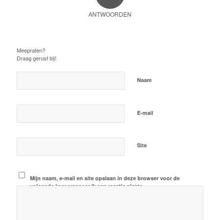
ANTWOORDEN
Plaats een Reactie
Meepraten?
Draag gerust bij!
*
Naam
*
E-mail
Site
Mijn naam, e-mail en site opslaan in deze browser voor de
volgende keer wanneer ik een reactie plaats.