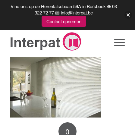
Vind ons op de Herentalsebaan 59A in Borsbeek ☎️ 03
322 72 77 📧 info@interpat.be
Contact opnemen
0