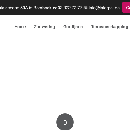
talsebaan 59A in Borsbeek ☎️ 03 322 72 77 📧 info@interpat.be
C
Home
Zonwering
Gordijnen
Terrasoverkapping
0