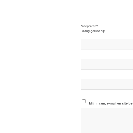
Plaats een Rea
Meepraten?
Draag gerust bij!
Mijn naam, e-mail en site b