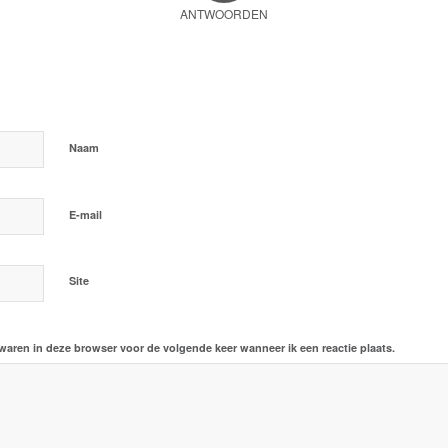
ANTWOORDEN
ctie
*
Naam
*
E-mail
Site
ewaren in deze browser voor de volgende keer wanneer ik een reactie plaats.