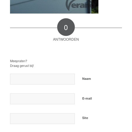
0
ANTWOORDEN
Plaats een Reactie
Meepraten?
Draag gerust bij!
*
Naam
*
E-mail
Site