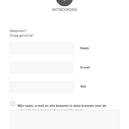
ANTWOORDEN
Plaats een Reactie
Meepraten?
Draag gerust bij!
*
Naam
*
E-mail
Site
Mijn naam, e-mail en site bewaren in deze browser voor de
volgende keer wanneer ik een reactie plaats.