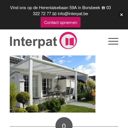
Vind ons op de Herentalsebaan 59A in Borsbeek ☎️ 03
322 72 77 📧 info@interpat.be
Contact opnemen
0