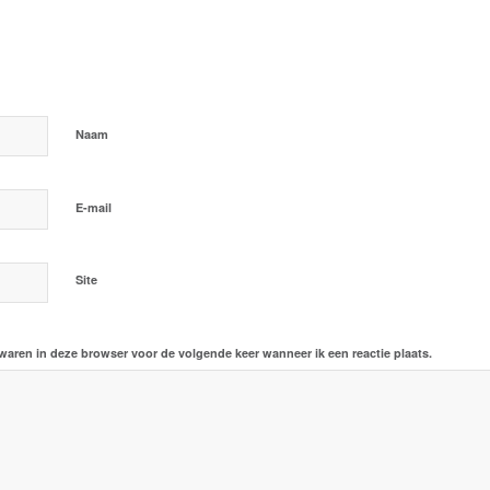
ctie
*
Naam
*
E-mail
Site
ewaren in deze browser voor de volgende keer wanneer ik een reactie plaats.