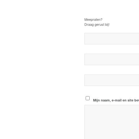
Plaats een Rea
Meepraten?
Draag gerust bij!
Mijn naam, e-mail en site b