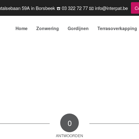
talsebaan 59A in Borsbeek ☎️ 03 322 72 77 📧 info@interpat.be
C
Home
Zonwering
Gordijnen
Terrasoverkapping
0
ANTWOORDEN