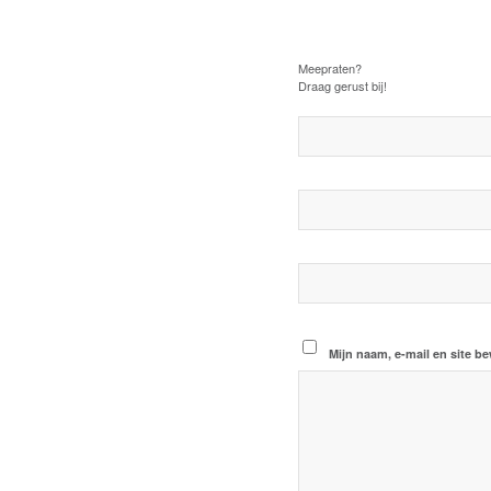
Plaats een Rea
Meepraten?
Draag gerust bij!
Mijn naam, e-mail en site b