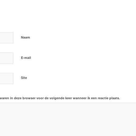
ctie
*
Naam
*
E-mail
Site
ewaren in deze browser voor de volgende keer wanneer ik een reactie plaats.