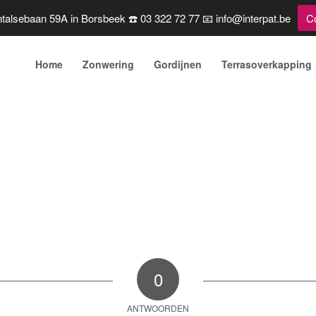
talsebaan 59A in Borsbeek ☎️ 03 322 72 77 📧 info@interpat.be
C
Home
Zonwering
Gordijnen
Terrasoverkapping
0
ANTWOORDEN