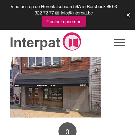
Vind ons op de Herentalsebaan 59A in Borsbeek ☎️ 03
322 72 77 📧 info@interpat.be
Contact opnemen
0