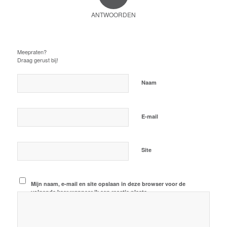
ANTWOORDEN
Plaats een Reactie
Meepraten?
Draag gerust bij!
*
Naam
*
E-mail
Site
Mijn naam, e-mail en site opslaan in deze browser voor de
volgende keer wanneer ik een reactie plaats.