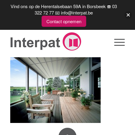
Vind ons op de Herentalsebaan 59A in Borsbeek ☎️ 03
322 72 77 📧 info@interpat.be
Contact opnemen