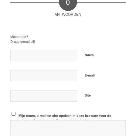
0
ANTWOORDEN
Plaats een Reactie
Meepraten?
Draag gerust bij!
*
Naam
*
E-mail
Site
Mijn naam, e-mail en site opslaan in deze browser voor de
volgende keer wanneer ik een reactie plaats.