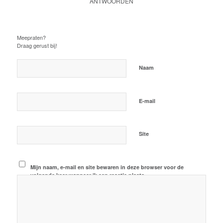
ANTWOORDEN
Plaats een Reactie
Meepraten?
Draag gerust bij!
*
Naam
*
E-mail
Site
Mijn naam, e-mail en site bewaren in deze browser voor de
volgende keer wanneer ik een reactie plaats.