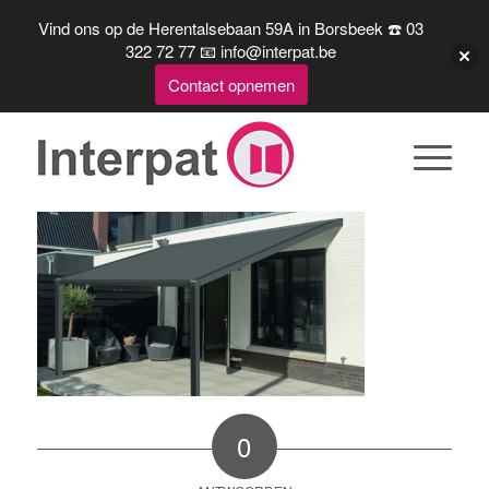
Vind ons op de Herentalsebaan 59A in Borsbeek ☎️ 03
322 72 77 📧 info@interpat.be
Contact opnemen
0