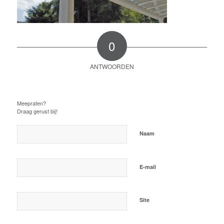
0
ANTWOORDEN
Plaats een Reactie
Meepraten?
Draag gerust bij!
*
Naam
*
E-mail
Site