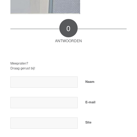
0
ANTWOORDEN
Plaats een Reactie
Meepraten?
Draag gerust bij!
*
Naam
*
E-mail
Site