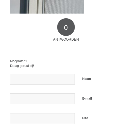
0
ANTWOORDEN
Plaats een Reactie
Meepraten?
Draag gerust bij!
*
Naam
*
E-mail
Site