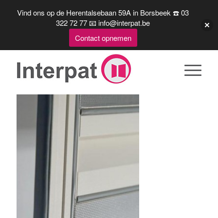
Vind ons op de Herentalsebaan 59A in Borsbeek ☎️ 03
322 72 77 📧 info@interpat.be
Contact opnemen