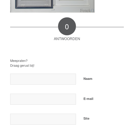
0
ANTWOORDEN
Plaats een Reactie
Meepraten?
Draag gerust bij!
*
Naam
*
E-mail
Site