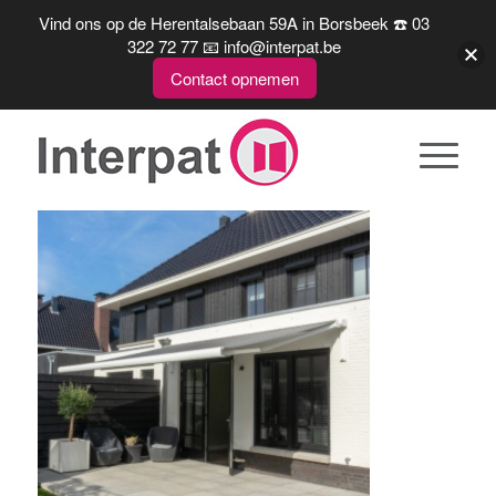
Vind ons op de Herentalsebaan 59A in Borsbeek ☎️ 03
322 72 77 📧 info@interpat.be
Contact opnemen