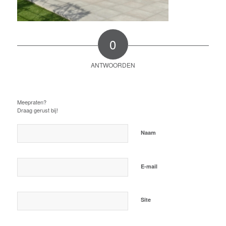
0
ANTWOORDEN
Plaats een Reactie
Meepraten?
Draag gerust bij!
*
Naam
*
E-mail
Site