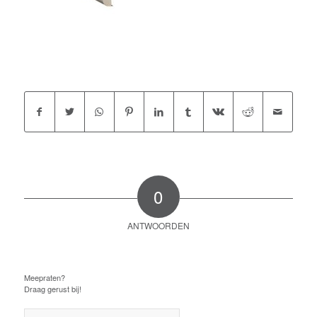
Deel dit stuk
0
ANTWOORDEN
Plaats een Reactie
Meepraten?
Draag gerust bij!