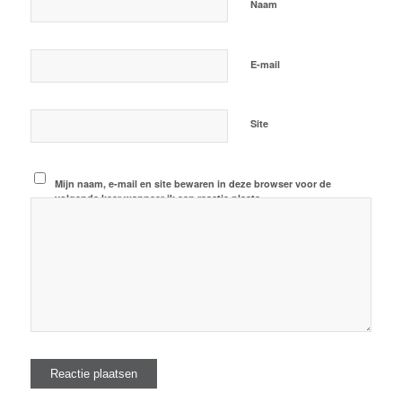
*
Naam
*
E-mail
Site
Mijn naam, e-mail en site bewaren in deze browser voor de
volgende keer wanneer ik een reactie plaats.