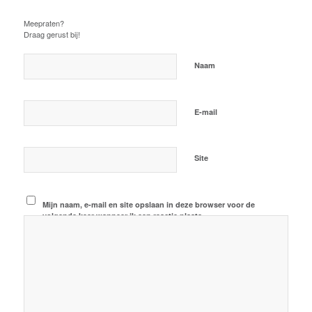
Plaats een Reactie
Meepraten?
Draag gerust bij!
*
Naam
*
E-mail
Site
Mijn naam, e-mail en site opslaan in deze browser voor de
volgende keer wanneer ik een reactie plaats.